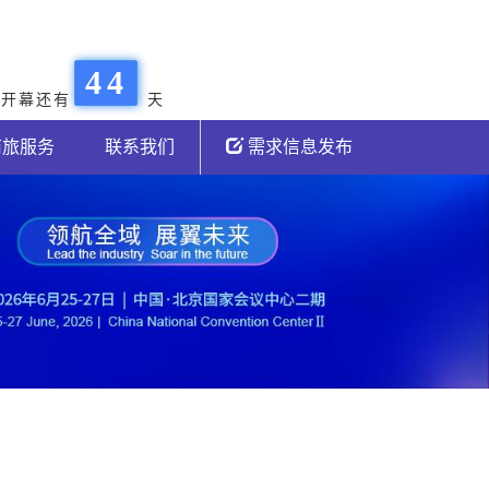
3
3
4
4
会开幕还有
天
5
5
商旅服务
联系我们
需求信息发布
6
6
7
7
8
8
9
9