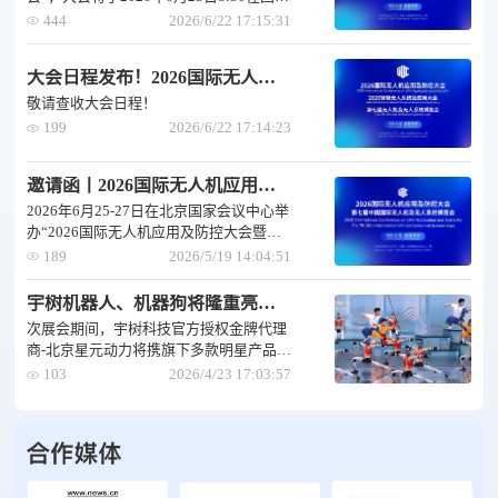
会议中心二期准时召开。
444
2026/6/22 17:15:31
大会日程发布！2026国际无人机应用及防控大会6月25日即将开幕！
敬请查收大会日程！
199
2026/6/22 17:14:23
邀请函丨2026国际无人机应用及防控大会6月25日邀您共聚北京
2026年6月25-27日在北京国家会议中心举
办“2026国际无人机应用及防控大会暨第
七届中国国际无人机及无人系统博览会”
189
2026/5/19 14:04:51
宇树机器人、机器狗将隆重亮相2026国际无人机应用及防控大会
次展会期间，宇树科技官方授权金牌代理
商-北京星元动力将携旗下多款明星产品与
解决方案登场，展现其在运动控制、环境
103
2026/4/23 17:03:57
感知与集群协同等领域的技术突破。