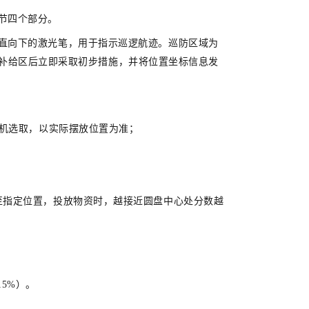
节
四个部分。
直向下的激光笔，用于指示巡逻航迹。巡防区域为
资补给区后立即采取初步措施，并将位置坐标信息发
随机选取，以实际摆放位置为准；
至指定位置，投放物资时，越接近圆盘中心处分数越
5%）。