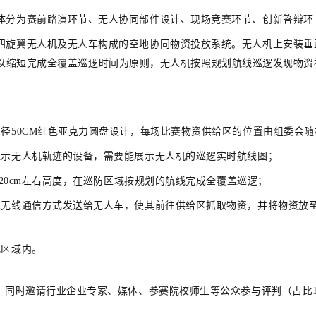
体分为
赛前路演环节、无人协同部件设计、现场竞赛环节、创新答辩环
四旋翼无人机及无人车构成的空地协同物资投放系统。无人机上安装垂
区域。以缩短完成全覆盖巡逻时间为原则，无人机按照规划航线巡逻发现物
径50CM红色亚克力圆盘设计，每场比赛物资供给区的位置由组委会
显示无人机轨迹的设备，需要能展示无人机的巡逻实时航线图；
±20cm左右高度，在巡防区域按规划的航线完成全覆盖巡逻；
过无线通信方式发送给无人车，使其前往供给区抓取物资，并将物资放
飞区域内。
，同时邀请行业企业专家、媒体、参赛院校师生等公众参与评判（占比1