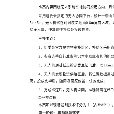
比赛内容围绕无人系统空地协同应用方向，具
采用组委会指定的无人协同平台，设计一套由
5m×5m。无人机巡逻时可覆盖地面0.8m宽度
给无人车，使其前往补给处投放物资。
考核要点：
1、组委会官方提供物资补给区，补给区采用直
2、参赛选手自行准备笔记本电脑或者其他能
3、无人机通过任意按键垂直起飞后，以1.8m
4、无人机发现物资供给区后，将位置数据通
高。投放完毕后，随即返回原位置，任务完成；
5、完成巡逻后，无人机返回，准确降落在起
㈡
竞赛过程
本赛项以现场裁判技术评分为主（占比85%）
第一阶段：
赛前路演环节