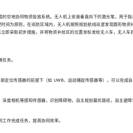
的空地协同物资投放系统。无人机上安装垂直向下的激光笔，用于指示巡
盖巡逻时间为原则，在巡防区域内，无人机按照规划航线巡逻发现圆形物
后立即采取初步措施，并将物资补给区的位置坐标发给无人车，无人车
赛任务。
赖外部定位传感器的前提下（如 UWB、运动捕捉传感器等），可以完成
，深度相机等感知传感器，识别障碍物，自主规划最优路径，自主避
同工作完成任务，提高协同效率。