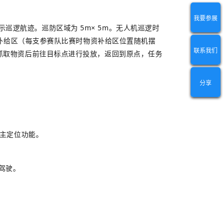
我要参展
逻航迹。巡防区域为 5m× 5m。无人机巡逻时
资补给区（每支参赛队比赛时物资补给区位置随机摆
联系我们
抓取物资后前往目标点进行投放，返回到原点，任务
分享
自主定位功能。
障驾驶。