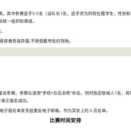
。其中参赛选手3-5名（设队长1名，选手须为同校在籍学生，性别和年级
会统一组织和邀请。
赛。
得穿着奇装异服,不得佩戴夸张的饰物。
委会报名参赛，参赛队请用“学校+队伍名称”命名。同时指定联络人1名
件表示报名成功。
赛人员电子版名单发至组委会电子邮箱，作为奖状上的人员名单。
比赛时间安排